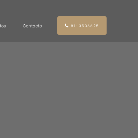
dos
Contacto
8113506625