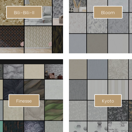
Bili-Bili-II
Bloom
Finesse
Kyoto