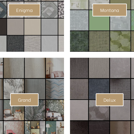
Enigma
Montana
Grand
Delux